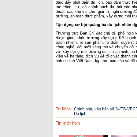
thúc đẩy phát triển du lịch, bảo đảm thực hi
tác công - tư; có chính sách thu hút các n
thuật, các khu vui chơi giải trí, nghỉ dưỡng
trường, an toàn thực phẩm, xây dựng môi trư
Tận dụng cơ hội quảng bá du lịch nhân d
Thường trực Ban Chỉ đạo chủ trì, phối hợp 
được giao, khẩn trương xây dựng Kế hoạch hà
trách nhiệm, rõ sản phẩm, rõ thẩm quyền”; 
công nghệ, đổi mới sáng tạo và chuyển đổi 
với xây dựng môi trường du lịch an ninh, an 
kiện về hạ tầng, dịch vụ để tổ chức thành c
ảnh du lịch Việt Nam; kịp thời báo cáo và đ
Từ khóa:
Chính phủ
,
văn bản số 34/TB-VPC
Du lịch
,
Tin mới hơn