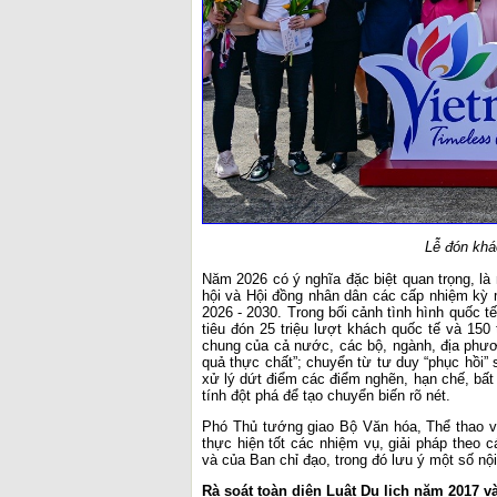
Lễ đón khá
Năm 2026 có ý nghĩa đặc biệt quan trọng, là
hội và Hội đồng nhân dân các cấp nhiệm kỳ mớ
2026 - 2030. Trong bối cảnh tình hình quốc t
tiêu đón 25 triệu lượt khách quốc tế và 150
chung của cả nước, các bộ, ngành, địa phương
quả thực chất”; chuyển từ tư duy “phục hồi” 
xử lý dứt điểm các điểm nghẽn, hạn chế, bất 
tính đột phá để tạo chuyển biến rõ nét.
Phó Thủ tướng giao Bộ Văn hóa, Thể thao và 
thực hiện tốt các nhiệm vụ, giải pháp theo 
và của Ban chỉ đạo, trong đó lưu ý một số nộ
Rà soát toàn diện Luật Du lịch năm 2017 v