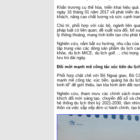
Khẩn trương cụ thể hóa, triển khai hiệu quả
ngày 16 tháng 01 năm 2017 về phát triển du l
khách, nâng cao chất lượng và sức cạnh tran
Chủ trì, phối hợp với các bộ, ngành liên q
pháp luật có liên quan; đề xuất sửa đổi, bổ 
lý thông thoáng, mang tính kiến tạo cho phát t
Nghiên cứu, nắm bắt xu hướng, nhu cầu của d
tập trung vào các dòng sản phẩm du lịch cao
khỏe, du lịch MICE, du lịch golf...; chú trọn
lưu trú dài ngày.
Đổi mới mạnh mẽ công tác xúc tiến du lịc
Phối hợp chặt chẽ với Bộ Ngoại giao, Bộ C
mạnh mẽ công tác xúc tiến, quảng bá du lịc
kinh tế” để giới thiệu, lan tỏa hình ảnh đất n
Nghiên cứu, tham mưu các chính sách mang 
khích đổi mới sáng tạo, chuyển đổi số và ch
hệ thống du lịch thời kỳ 2021-2030, tầm nh
thôn và việc sắp xếp đơn vị hành chính, tạo k