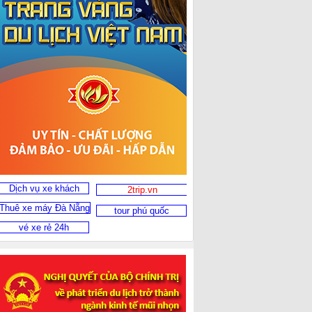
Dịch vụ xe khách
2trip.vn
Thuê xe máy Đà Nẵng
tour phú quốc
vé xe rẻ 24h