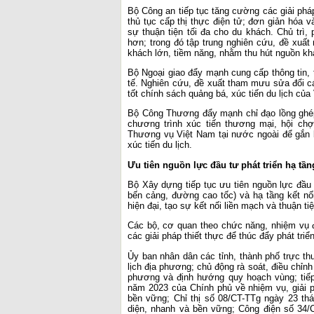
Bộ Công an tiếp tục tăng cường các giải pháp
thủ tục cấp thị thực điện tử; đơn giản hóa 
sự thuận tiện tối đa cho du khách. Chủ trì,
hơn; trong đó tập trung nghiên cứu, đề xuất
khách lớn, tiềm năng, nhằm thu hút nguồn kh
Bộ Ngoại giao đẩy mạnh cung cấp thông tin, 
tế. Nghiên cứu, đề xuất tham mưu sửa đổi cá
tốt chính sách quảng bá, xúc tiến du lịch của
Bộ Công Thương đẩy mạnh chỉ đạo lồng ghép
chương trình xúc tiến thương mại, hội chợ,
Thương vụ Việt Nam tại nước ngoài để gắn 
xúc tiến du lịch.
Ưu tiên nguồn lực đầu tư phát triển hạ tầng
Bộ Xây dựng tiếp tục ưu tiên nguồn lực đầu t
bến cảng, đường cao tốc) và hạ tầng kết nối
hiện đại, tạo sự kết nối liền mạch và thuận t
Các bộ, cơ quan theo chức năng, nhiệm vụ 
các giải pháp thiết thực để thúc đẩy phát triể
Ủy ban nhân dân các tỉnh, thành phố trực th
lịch địa phương; chủ động rà soát, điều chỉnh
phương và định hướng quy hoạch vùng; tiếp
năm 2023 của Chính phủ về nhiệm vụ, giải ph
bền vững; Chỉ thị số 08/CT-TTg ngày 23 th
diện, nhanh và bền vững; Công điện số 34