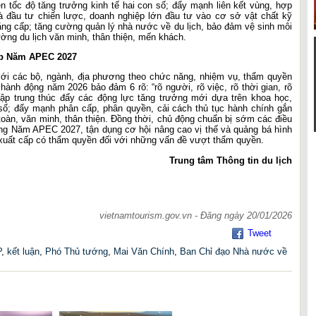
ện tốc độ tăng trưởng kinh tế hai con số; đẩy mạnh liên kết vùng, hợp
hà đầu tư chiến lược, doanh nghiệp lớn đầu tư vào cơ sở vật chất kỹ
 đẳng cấp; tăng cường quản lý nhà nước về du lịch, bảo đảm vệ sinh môi
ờng du lịch văn minh, thân thiện, mến khách.
ịp Năm APEC 2027
với các bộ, ngành, địa phương theo chức năng, nhiệm vụ, thẩm quyền
nh động năm 2026 bảo đảm 6 rõ: “rõ người, rõ việc, rõ thời gian, rõ
tập trung thúc đẩy các động lực tăng trưởng mới dựa trên khoa học,
số; đẩy mạnh phân cấp, phân quyền, cải cách thủ tục hành chính gắn
toàn, văn minh, thân thiện. Đồng thời, chủ động chuẩn bị sớm các điều
ông Năm APEC 2027, tận dụng cơ hội nâng cao vị thế và quảng bá hình
ề xuất cấp có thẩm quyền đối với những vấn đề vượt thẩm quyền.
Trung tâm Thông tin du lịch
vietnamtourism.gov.vn - Đăng ngày 20/01/2026
Tweet
P
,
kết luận
,
Phó Thủ tướng
,
Mai Văn Chính
,
Ban Chỉ đạo Nhà nước về