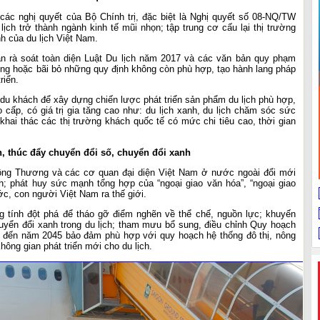
 các nghị quyết của Bộ Chính trị, đặc biệt là Nghị quyết số 08-NQ/TW
ịch trở thành ngành kinh tế mũi nhọn; tập trung cơ cấu lại thị trường
h của du lịch Việt Nam.
uan rà soát toàn diện Luật Du lịch năm 2017 và các văn bản quy phạm
sung hoặc bãi bỏ những quy định không còn phù hợp, tạo hành lang pháp
riển.
u khách để xây dựng chiến lược phát triển sản phẩm du lịch phù hợp,
 cấp, có giá trị gia tăng cao như: du lịch xanh, du lịch chăm sóc sức
g khai thác các thị trường khách quốc tế có mức chi tiêu cao, thời gian
h, thúc đẩy chuyển đổi số, chuyển đổi xanh
ông Thương và các cơ quan đại diện Việt Nam ở nước ngoài đổi mới
h; phát huy sức mạnh tổng hợp của “ngoại giao văn hóa”, “ngoại giao
ước, con người Việt Nam ra thế giới.
tính đột phá để tháo gỡ điểm nghẽn về thể chế, nguồn lực; khuyến
uyển đổi xanh trong du lịch; tham mưu bổ sung, điều chỉnh Quy hoạch
ìn đến năm 2045 bảo đảm phù hợp với quy hoạch hệ thống đô thị, nông
hông gian phát triển mới cho du lịch.