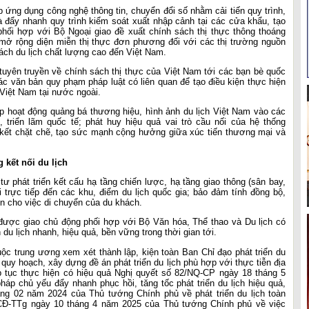
 ứng dụng công nghệ thông tin, chuyển đổi số nhằm cải tiến quy trình,
và đẩy nhanh quy trình kiểm soát xuất nhập cảnh tại các cửa khẩu, tạo
 phối hợp với Bộ Ngoại giao đề xuất chính sách thị thực thông thoáng
 mở rộng diện miễn thị thực đơn phương đối với các thị trường nguồn
ách du lịch chất lượng cao đến Việt Nam.
tuyên truyền về chính sách thị thực của Việt Nam tới các bạn bè quốc
c văn bản quy phạm pháp luật có liên quan để tạo điều kiện thực hiện
 Việt Nam tại nước ngoài.
 hoạt động quảng bá thương hiệu, hình ảnh du lịch Việt Nam vào các
 triển lãm quốc tế; phát huy hiệu quả vai trò cầu nối của hệ thống
kết chặt chẽ, tạo sức mạnh cộng hưởng giữa xúc tiến thương mại và
 kết nối du lịch
ư phát triển kết cấu hạ tầng chiến lược, hạ tầng giao thông (sân bay,
 trực tiếp đến các khu, điểm du lịch quốc gia; bảo đảm tính đồng bộ,
iện cho việc di chuyển của du khách.
được giao chủ động phối hợp với Bộ Văn hóa, Thể thao và Du lịch có
n du lịch nhanh, hiệu quả, bền vững trong thời gian tới.
uộc trung ương xem xét thành lập, kiện toàn Ban Chỉ đạo phát triển du
 quy hoạch, xây dựng đề án phát triển du lịch phù hợp với thực tiễn địa
 tục thực hiện có hiệu quả Nghị quyết số 82/NQ-CP ngày 18 tháng 5
áp chủ yếu đẩy nhanh phục hồi, tăng tốc phát triển du lịch hiệu quả,
áng 02 năm 2024 của Thủ tướng Chính phủ về phát triển du lịch toàn
/CĐ-TTg ngày 10 tháng 4 năm 2025 của Thủ tướng Chính phủ về việc