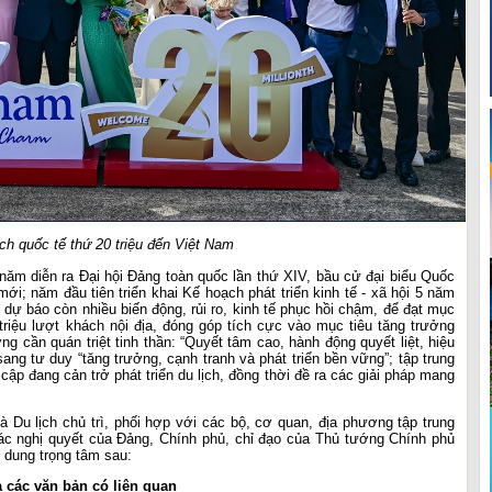
ch quốc tế thứ 20 triệu đến Việt Nam
 năm diễn ra Đại hội Đảng toàn quốc lần thứ XIV, bầu cử đại biểu Quốc
i; năm đầu tiên triển khai Kế hoạch phát triển kinh tế - xã hội 5 năm
ế dự báo còn nhiều biến động, rủi ro, kinh tế phục hồi chậm, để đạt mục
 triệu lượt khách nội địa, đóng góp tích cực vào mục tiêu tăng trưởng
 cần quán triệt tinh thần: “Quyết tâm cao, hành động quyết liệt, hiệu
sang tư duy “tăng trưởng, cạnh tranh và phát triển bền vững”; tập trung
cập đang cản trở phát triển du lịch, đồng thời đề ra các giải pháp mang
Du lịch chủ trì, phối hợp với các bộ, cơ quan, địa phương tập trung
các nghị quyết của Đảng, Chính phủ, chỉ đạo của Thủ tướng Chính phủ
i dung trọng tâm sau:
à các văn bản có liên quan