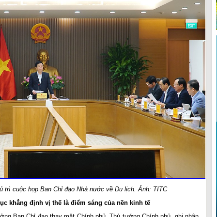
 trì cuộc họp Ban Chỉ đạo Nhà nước về Du lịch. Ảnh: TITC
ục khẳng định vị thế là điểm sáng của nền kinh tế
ởng Ban Chỉ đạo thay mặt Chính phủ, Thủ tướng Chính phủ, ghi nhận,