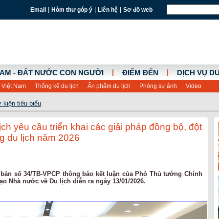
|
|
|
Email
Hòm thư góp ý
Liên hệ
Sơ đồ web
|
|
NAM - ĐẤT NƯỚC CON NGƯỜI
ĐIỂM ĐẾN
DỊCH VỤ DU
 Việt Nam
Thống kê du lịch
Ấn phẩm du lịch
Phóng sự ảnh
Video
 kiện tiêu biểu
h yêu cầu triển khai các giải pháp đồng bộ, đột
ng du lịch năm 2026
 bản số 34/TB-VPCP thông báo kết luận của Phó Thủ tướng Chính
o Nhà nước về Du lịch diễn ra ngày 13/01/2026.