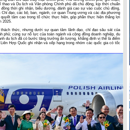
 thao và Du lịch và Văn phòng Chính phủ đã chủ động, kịp thời chuẩn
p; đồng thời ghi nhận, biểu dương, đánh giá cao sự vào cuộc chủ động,
n Chỉ đạo, các bộ, ban, ngành, cơ quan Trung ương và các địa phương
ện quyết tâm cao trong tổ chức thực hiện, góp phần thực hiện thắng lợi
m 2025.
thách thức, nhưng dưới sự quan tâm lãnh đạo, chỉ đạo sâu sát của
h phủ; cùng sự nỗ lực của toàn ngành và cộng đồng doanh nghiệp, du
gành du lịch đã có bước tăng trưởng ấn tượng, khẳng định vị thế là điểm
 Liên Hợp Quốc ghi nhận và xếp hạng trong nhóm các quốc gia có tốc