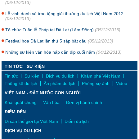
(06/12/2013)
Lễ vinh danh và trao tặng giải thưởng du lịch Việt Nam 2012
(05/12/2013)
Tổ chức Tuần lễ Pháp tại Đà Lạt (Lâm Đồng)
(05/12/2013)
Festival hoa Đà Lạt lần thứ 5 sắp bắt đầu
(05/12/2013)
Những sự kiện văn hóa hấp dẫn dịp cuối năm
(04/12/2013)
TIN TỨC - SỰ KIỆN
Tin tức
Sự kiện
Dịch vụ du lịch
Khám phá Việt Nam
Thống kê du lịch
Ấn phẩm du lịch
Phóng sự ảnh
Video
VIỆT NAM - ĐẤT NƯỚC CON NGƯỜI
Khái quát chung
Văn hóa
Đơn vị hành chính
ĐIỂM ĐẾN
Di sản thế giới tại Việt Nam
Điểm du lịch
DỊCH VỤ DU LỊCH