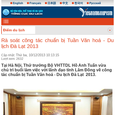
English
Français
日本語
中文
한국어
Русский
Điểm du lịch
Rà soát công tác chuẩn bị Tuần Văn hoá - Du
lịch Đà Lạt 2013
Thứ ba, 10/12/2013 10:13:15
Cập nhật:
Lượt xem: 2632
Tại Hà Nội, Thứ trưởng Bộ VHTTDL Hồ Anh Tuấn vừa
chủ trì buổi làm việc với lãnh đạo tỉnh Lâm Đồng về công
tác chuẩn bị Tuần Văn hoá - Du lịch Đà Lạt 2013.