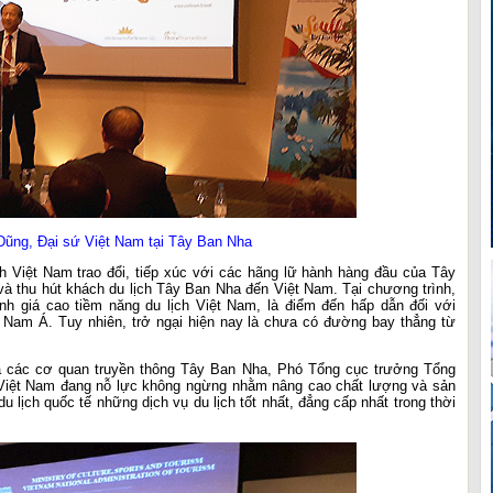
Dũng, Đại sứ Việt Nam tại Tây Ban Nha
ch Việt Nam trao đổi, tiếp xúc với các hãng lữ hành hàng đầu của Tây
à thu hút khách du lịch Tây Ban Nha đến Việt Nam. Tại chương trình,
nh giá cao tiềm năng du lịch Việt Nam, là điểm đến hấp dẫn đối với
Nam Á. Tuy nhiên, trở ngại hiện nay là chưa có đường bay thẳng từ
và các cơ quan truyền thông Tây Ban Nha, Phó Tổng cục trưởng Tổng
 Việt Nam đang nỗ lực không ngừng nhằm nâng cao chất lượng và sản
 lịch quốc tế những dịch vụ du lịch tốt nhất, đẳng cấp nhất trong thời