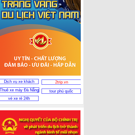
Dịch vụ xe khách
2trip.vn
Thuê xe máy Đà Nẵng
tour phú quốc
vé xe rẻ 24h