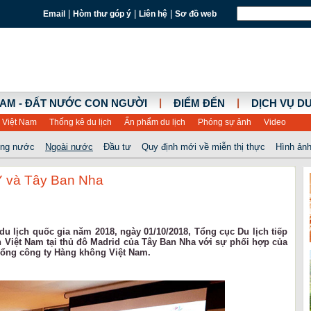
|
|
|
Email
Hòm thư góp ý
Liên hệ
Sơ đồ web
|
|
NAM - ĐẤT NƯỚC CON NGƯỜI
ĐIỂM ĐẾN
DỊCH VỤ DU
 Việt Nam
Thống kê du lịch
Ấn phẩm du lịch
Phóng sự ảnh
Video
ong nước
Ngoài nước
Đầu tư
Quy định mới về miễn thị thực
Hình ảnh
i Ý và Tây Ban Nha
 du lịch quốc gia năm 2018, ngày 01/10/2018, Tổng cục Du lịch tiếp
ch Việt Nam tại thủ đô Madrid của Tây Ban Nha với sự phối hợp của
à Tổng công ty Hàng không Việt Nam.