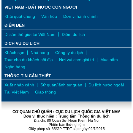
VIỆT NAM - ĐẤT NƯỚC CON NGƯỜI
Khái quát chung
Văn hóa
Đơn vị hành chính
ĐIỂM ĐẾN
Di sản thế giới tại Việt Nam
Điểm du lịch
DỊCH VỤ DU LỊCH
Khách sạn
Nhà hàng
Công ty du lịch
Tour cho du khách nội địa
Nơi vui chơi giải trí
Mua sắm
Ngân hàng
THÔNG TIN CẦN THIẾT
Xuất nhập cảnh
Sứ quán/lãnh sự quán
Du lịch nước ngoài
Tại Việt Nam
Giao thông
CƠ QUAN CHỦ QUẢN : CỤC DU LỊCH QUỐC GIA VIỆT NAM
Đơn vị thực hiện : Trung tâm Thông tin du lịch
Địa chỉ: 80 Quán Sứ, Hoàn Kiếm, Hà Nội
Phiên bản thử nghiệm
Giấy phép số: 85/GP-TTĐT cấp ngày 02/7/2015