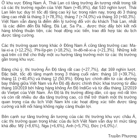
Ở khu vực Đông Nam Á,
Thái Lan
có tăng trưởng ấn tượng nhất trong tất
cả các thị trường nguồn của Việt Nam (+45,9%), đạt 510 nghìn lượt. Thái
Lan liên tục duy trì tốc độ tăng cao kỷ lục trong năm nay, trong đó 3 tháng
tăng cao nhất là tháng 3 (+78,3%), tháng 7 (+74,0%) và tháng 10 (+60,3%).
Việt Nam vẫn đang là điểm đến lý tưởng đối với du khách Thái Lan, nhất
là các điểm đến Đà Nẵng, Đà Lạt, Sa Pa... được thúc đẩy bởi kết nối
hàng không thuận tiện, các hoạt động xúc tiến, trao đổi hợp tác du lịch
được tăng cường.
Các thị trường quan trọng khác ở Đông Nam Á cũng tăng trưởng cao: Ma-
lai-xi-a (+12,2%), Phi-líp-pin (+18,2%), In-đô-nê-xi-a (+21,3%). Những kết
quả trên có thể cho thấy một xu hướng tăng trưởng mới từ các thị trường
gần trong khu vực.
Đáng chú ý, thị trường
Ấn Độ
tăng rất cao (+27,7%), đạt 169 nghìn lượt.
Đặc biệt, tốc độ tăng mạnh trong 3 tháng cuối năm: tháng 10 (+39,7%),
tháng 11 (+40,4%) và tháng 12 (50,9%). Động lực chính đến từ các đường
bay thẳng giữa Việt Nam và Ấn Độ đã được chính thức khai trương từ đầu
tháng 10/2019 bởi hãng hàng không Ấn Độ IndiGo và từ đầu tháng 12/2019
do Vietjet của Việt Nam. Ấn Độ là thị trường đông dân, có quy mô rất lớn
và còn rất nhiều dư địa tăng trưởng cao, có thể trở thành một thị trường
quan trọng của du lịch Việt Nam khi các hoạt động xúc tiến được tăng
cường và kết nối hàng không ngày càng thuận lợi.
Bên cạnh sự tăng trưởng ấn tượng của các thị trường khu vực châu Á,
các thị trường quan trọng khác của du lịch Việt Nam vẫn duy trì mức tăng
khá đều: Mỹ (+8,6%), Nga (+6,6%), Anh (+5,7%), Đức (+6,0%)./.
Truyền Phương