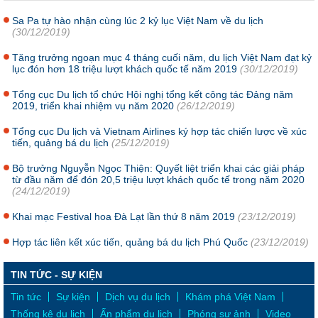
Sa Pa tự hào nhận cùng lúc 2 kỷ lục Việt Nam về du lịch
(30/12/2019)
Tăng trưởng ngoạn mục 4 tháng cuối năm, du lịch Việt Nam đạt kỷ
lục đón hơn 18 triệu lượt khách quốc tế năm 2019
(30/12/2019)
Tổng cục Du lịch tổ chức Hội nghị tổng kết công tác Đảng năm
2019, triển khai nhiệm vụ năm 2020
(26/12/2019)
Tổng cục Du lịch và Vietnam Airlines ký hợp tác chiến lược về xúc
tiến, quảng bá du lịch
(25/12/2019)
Bộ trưởng Nguyễn Ngọc Thiện: Quyết liệt triển khai các giải pháp
từ đầu năm để đón 20,5 triệu lượt khách quốc tế trong năm 2020
(24/12/2019)
Khai mạc Festival hoa Đà Lạt lần thứ 8 năm 2019
(23/12/2019)
Hợp tác liên kết xúc tiến, quảng bá du lịch Phú Quốc
(23/12/2019)
TIN TỨC - SỰ KIỆN
Tin tức
Sự kiện
Dịch vụ du lịch
Khám phá Việt Nam
Thống kê du lịch
Ấn phẩm du lịch
Phóng sự ảnh
Video