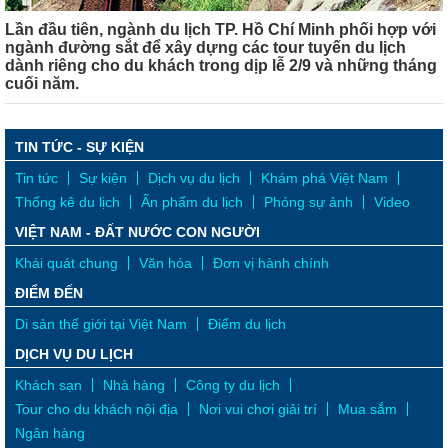
Lần đầu tiên, ngành du lịch TP. Hồ Chí Minh phối hợp với
ngành đường sắt để xây dựng các tour tuyến du lịch
dành riêng cho du khách trong dịp lễ 2/9 và những tháng
cuối năm.
TIN TỨC - SỰ KIỆN
Tin tức
Sự kiện
Dịch vụ du lịch
Khám phá Việt Nam
Thống kê du lịch
Ấn phẩm du lịch
Phóng sự ảnh
Video
VIỆT NAM - ĐẤT NƯỚC CON NGƯỜI
Khái quát chung
Văn hóa
Đơn vị hành chính
ĐIỂM ĐẾN
Di sản thế giới tại Việt Nam
Điểm du lịch
DỊCH VỤ DU LỊCH
Khách sạn
Nhà hàng
Công ty du lịch
Tour cho du khách nội địa
Nơi vui chơi giải trí
Mua sắm
Ngân hàng