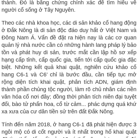
thành. Đó là bằng chứng chính xác để tìm hiểu về
người cổ sống ở Tây Nguyên.
Theo các nhà khoa học, các di sản khảo cổ hang động
ở Đắk Nông là di sản độc đáo duy hất ở Việt Nam và
Đông Nam Á. Vấn đề đặt ra hiện nay là các cơ quan
quản lý nhà nước cần có những hành lang pháp lý bảo
tồn và phát huy di sản, trước mắt cần lập hồ sơ xếp
hạng cấp tỉnh, cấp quốc gia, tiến tới cấp quốc gia đặc
biệt. Những kết quả khai quật, nghiên cứu khảo cổ
hang C6-1 và C6’ chỉ là bước đầu, cần tiếp tục mở
rộng diện tích khai quật, phân tích ADN, giám định
thành phần chủng tộc người, làm rõ chủ nhân các nền
văn hóa cổ nơi đây; đồng thời phân tích niên đại tuyệt
đối, bào tử phấn hoa, cổ từ cảm... phác dựng quá khứ
xa xưa của cư dân tiền sử trên đất Đắk Nông.
Tính đến năm 2018, ở hang C6-1 đã phát hiện được 3
ngôi mộ có di cốt người và ít nhất trong hố khai quật