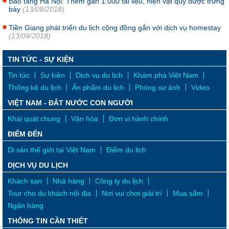
Bảo tàng Hà Nội: Thêm gần 1.000 tài liệu, hiện vật quý được trưng
bày
(13/09/2018)
Tiền Giang phát triển du lịch cộng đồng gắn với dịch vụ homestay
(13/09/2018)
TIN TỨC - SỰ KIỆN
Tin tức
Sự kiện
Dịch vụ du lịch
Khám phá Việt Nam
Thống kê du lịch
Ấn phẩm du lịch
Phóng sự ảnh
Video
VIỆT NAM - ĐẤT NƯỚC CON NGƯỜI
Khái quát chung
Văn hóa
Đơn vị hành chính
ĐIỂM ĐẾN
Di sản thế giới tại Việt Nam
Điểm du lịch
DỊCH VỤ DU LỊCH
Khách sạn
Nhà hàng
Công ty du lịch
Tour cho du khách nội địa
Nơi vui chơi giải trí
Mua sắm
Ngân hàng
THÔNG TIN CẦN THIẾT