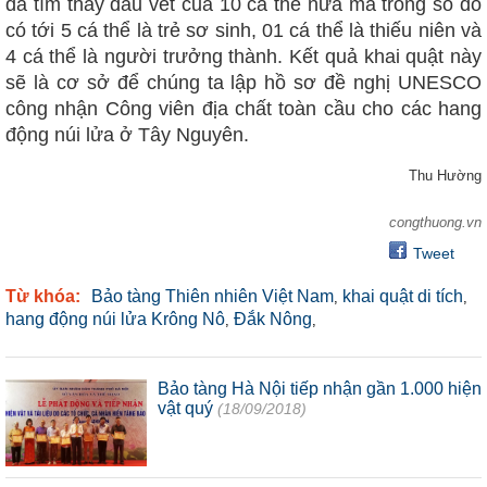
đã tìm thấy dấu vết của 10 cá thể nữa mà trong số đó
có tới 5 cá thể là trẻ sơ sinh, 01 cá thể là thiếu niên và
4 cá thể là người trưởng thành. Kết quả khai quật này
sẽ là cơ sở để chúng ta lập hồ sơ đề nghị UNESCO
công nhận Công viên địa chất toàn cầu cho các hang
động núi lửa ở Tây Nguyên.
Thu Hường
congthuong.vn
Tweet
Từ khóa:
Bảo tàng Thiên nhiên Việt Nam
khai quật di tích
,
,
hang động núi lửa Krông Nô
Đắk Nông
,
,
Bảo tàng Hà Nội tiếp nhận gần 1.000 hiện
vật quý
(18/09/2018)