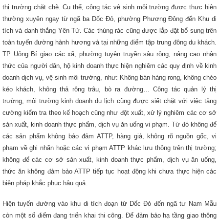
thị trường chặt chẽ. Cụ thể, công tác vệ sinh môi trường được thực hiện
thường xuyên ngay từ ngã ba Dốc Đỏ, phường Phương Đông đến Khu di
tích và danh thắng Yên Tử. Các thùng rác cũng được lắp đặt bổ sung trên
toàn tuyến đường hành hương và tại những điểm tập trung đông du khách.
TP Uông Bí giao các xã, phường tuyên truyền sâu rộng, nâng cao nhận
thức của người dân, hộ kinh doanh thực hiện nghiêm các quy định về kinh
doanh dịch vụ, vệ sinh môi trường, như: Không bán hàng rong, không chèo
kéo khách, không thả rông trâu, bò ra đường… Công tác quản lý thị
trường, môi trường kinh doanh du lịch cũng được siết chặt với việc tăng
cường kiểm tra theo kế hoạch cũng như đột xuất, xử lý nghiêm các cơ sở
sản xuất, kinh doanh thực phẩm, dịch vụ ăn uống vi phạm. Từ đó không để
các sản phẩm không bảo đảm ATTP, hàng giả, không rõ nguồn gốc, vi
phạm về ghi nhãn hoặc các vi phạm ATTP khác lưu thông trên thị trường;
không để các cơ sở sản xuất, kinh doanh thực phẩm, dịch vụ ăn uống,
thức ăn không đảm bảo ATTP tiếp tục hoạt động khi chưa thực hiện các
biện pháp khắc phục hậu quả.
Hiện tuyến đường vào khu di tích đoạn từ Dốc Đỏ đến ngã tư Nam Mẫu
còn một số điểm đang triển khai thi công. Để đảm bảo hạ tầng giao thông