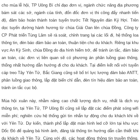
cho mùa lễ hội, TP Uông Bí chỉ đạo đơn vị, ngành chức năng địa phương
bám sát các sở, ngành của tỉnh, đốn đốc đơn vị thi công đẩy nhanh tiến
độ, đảm bảo hoàn thành toàn tuyến trước Tết Nguyên đán Kỷ Hợi. Trên
dọc tuyến đường hành hương từ chùa Giải Oan lên chùa Đồng, Công ty
CP Phát triển Tùng Lâm sẽ rà soát, chỉnh trang lại các lối đi, hệ thống loa
thông tin, đèn báo đảm bảo an toàn, thuận tiện cho du khách. Riêng tại khu
vực An Kỳ Sinh, chùa Đồng do địa hình hiểm trở, để tránh ùn tắc, đảm bảo
an toàn, các đơn vị liên quan sẽ có phương án phân luồng giao thông,
thống nhất hướng dẫn hướng đi cho du khách. Tại điểm kết nối với tuyến
cáp treo Tây Yên Tử, Bắc Giang cũng sẽ bố trí lực lượng đảm bảo ANTT,
phân luồng giao thông, lắp đặt biển chỉ dẫn, đèn tín hiệu đảm bảo an toàn,
tránh ùn tắc cục bộ.
Mùa hội xuân này, nhằm nâng cao chất lượng dịch vụ, nhất là dịch vụ
thông tin, tại Yên Tử, TP Uông Bí cũng sẽ lắp đặt các điểm phát sóng wifi
miễn phí; nghiên cứu hệ thống gửi tin nhắn tự động cho du khách khi về
với Yên Tử. Dự kiến, thành phố lắp đặt màn hình led cỡ lớn tại khu vực
Dốc Đỏ để quảng bá hình ảnh, đăng tải thông tin hướng dẫn cần thiết khi
du khách về Yên Tử. Cùng với đó, các hoạt động thông tin truyền thông,