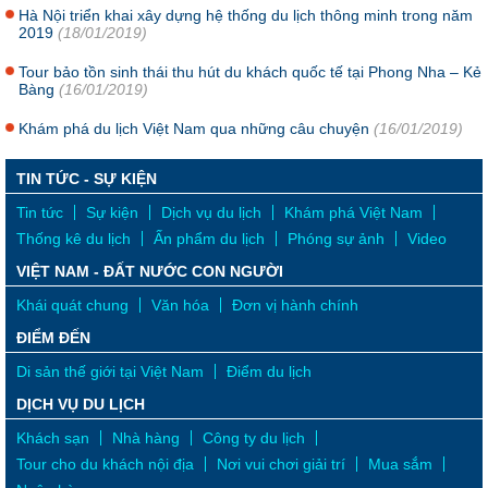
Hà Nội triển khai xây dựng hệ thống du lịch thông minh trong năm
2019
(18/01/2019)
Tour bảo tồn sinh thái thu hút du khách quốc tế tại Phong Nha – Kẻ
Bàng
(16/01/2019)
Khám phá du lịch Việt Nam qua những câu chuyện
(16/01/2019)
TIN TỨC - SỰ KIỆN
Tin tức
Sự kiện
Dịch vụ du lịch
Khám phá Việt Nam
Thống kê du lịch
Ấn phẩm du lịch
Phóng sự ảnh
Video
VIỆT NAM - ĐẤT NƯỚC CON NGƯỜI
Khái quát chung
Văn hóa
Đơn vị hành chính
ĐIỂM ĐẾN
Di sản thế giới tại Việt Nam
Điểm du lịch
DỊCH VỤ DU LỊCH
Khách sạn
Nhà hàng
Công ty du lịch
Tour cho du khách nội địa
Nơi vui chơi giải trí
Mua sắm