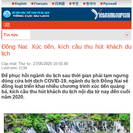
English
Français
日本語
中文
한국어
Русский
Tin tức
Đồng Nai: Xúc tiến, kích cầu thu hút khách du
lịch
Thứ tư, 27/05/2020 10:55:40
Cập nhật:
Lượt xem: 2138
Để phục hồi ngành du lịch sau thời gian phải tạm ngưng
đóng cửa bởi dịch COVID-19, ngành du lịch Đồng Nai sẽ
đồng loạt triển khai nhiều chương trình xúc tiến quảng
bá, kích cầu thu hút khách du lịch nội địa từ nay đến cuối
năm 2020.