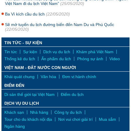
Việt Nam đi du lịch Việt Nam”
(25/05/2020)
Ba Vì kích cầu du lịch
(22/05/2020)
Sẽ mở tuyến du lịch đường biển đến Nam Du và Phú Quốc
(22/05/2020)
TIN TỨC - SỰ KIỆN
Tin tức
Sự kiện
Dịch vụ du lịch
Khám phá Việt Nam
Thống kê du lịch
Ấn phẩm du lịch
Phóng sự ảnh
Video
VIỆT NAM - ĐẤT NƯỚC CON NGƯỜI
Khái quát chung
Văn hóa
Đơn vị hành chính
ĐIỂM ĐẾN
Di sản thế giới tại Việt Nam
Điểm du lịch
DỊCH VỤ DU LỊCH
Khách sạn
Nhà hàng
Công ty du lịch
Tour cho du khách nội địa
Nơi vui chơi giải trí
Mua sắm
Ngân hàng