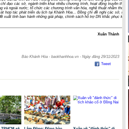
chỉ đạo các sở, ngành triển khai nhiều chương trình, hoạt động truyền thông
rong và ngoài nước; tổ chức các chương trình văn hóa, nghệ thuật nhằm thu hú
át hợp tác phát triển du lịch tại Khánh Hòa… Đồng chí đề nghị các sở, ngàn
 đề xuất tỉnh ban hành những giải pháp, chính sách hỗ trợ DN khắc phục khó k
Xuân Thành
Báo Khánh Hòa - baokhanhhoa.vn - Ngày đăng 29/11/2023
Tweet
2, TPHCM sẽ
Lâm Đồng: Đồng bào
Xuân về "đánh thức" di