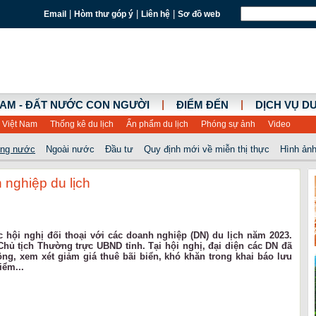
|
|
|
Email
Hòm thư góp ý
Liên hệ
Sơ đồ web
|
|
NAM - ĐẤT NƯỚC CON NGƯỜI
ĐIỂM ĐẾN
DỊCH VỤ DU
 Việt Nam
Thống kê du lịch
Ấn phẩm du lịch
Phóng sự ảnh
Video
ong nước
Ngoài nước
Đầu tư
Quy định mới về miễn thị thực
Hình ảnh
nghiệp du lịch
 hội nghị đối thoại với các doanh nghiệp (DN) du lịch năm 2023.
hủ tịch Thường trực UBND tỉnh. Tại hội nghị, đại diện các DN đã
ông, xem xét giảm giá thuê bãi biển, khó khăn trong khai báo lưu
iểm...