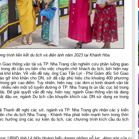
g trình liên kết du lịch và điện ảnh năm 2023 tại Khánh Hòa.
h Giao thông vận tải và TP. Nha Trang cần nghiên cứu phân luồng giao
trong đó cần ưu tiên cho việc chuyên chở khách du lịch, bởi hiện nay
há khó khăn. Về vấn đề này, ông Cao Tấn Lợi - Phó Giám đốc Sở Giao
ể tháo gỡ khó khăn cho DN, sở đã cấp phù hiệu cho khoảng 400 phương
 trong giờ cao điểm. Tuy nhiên, hiện nay, các đơn vị kinh doanh vận tải
i nhiều nên một số tuyến đường ở TP. Nha Trang bị ùn tắc cục bộ trong
ài. Để giải quyết vấn đề này, hiện nay, ngành Giao thông vận tải đang
ãi đậu xe; ngành Du lịch cần khuyến khích các DN sử dụng xe trung
.
Lệ Thanh đề nghị các sở, ngành và TP. Nha Trang ghi nhận các ý kiến
ện cho du lịch Nha Trang - Khánh Hòa phát triển mạnh hơn trong thời
ực hưởng ứng các sự kiện du lịch, các chương trình kích cầu du lịch
 trực UBND tỉnh Lê Hữu Hoàng biểu dương những nỗ lực, đóng góp của các DN 