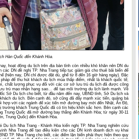
ch Hàn Quốc đến Khánh Hòa.
 nay, hoạt động du lịch trên địa bàn tỉnh còn nhiều khó khăn nên DN du
n các DN đề nghị TP. Nha Trang tiếp tục giảm giá cho thuê bãi biển để
 ghế (hiện nay, DN chỉ được đặt dù, ghế từ 8 đến 16 giờ hàng ngày). Đặc
i pháp để thu hút khách du lịch mùa thấp điểm, nhất là khách quốc tế;
hí, chất lượng phục vụ đối với các cơ sở lưu trú du lịch đã được công
ưu trú mạo nhận hạng sao… để tạo môi trường du lịch lành mạnh. Về
ốc Sở Du lịch cho biết, từ đầu năm đến nay, UBND tỉnh, Sở Du lịch và
 khách du lịch. Bên cạnh đó, sở cũng đã đẩy mạnh xúc tiến, quảng bá
hối hợp với các ngành để xúc tiến mở đường bay mới đến Nhật, Ấn Độ,
ị trường khách Trung Quốc đã có tín hiệu khởi sắc hơn. Bên cạnh các
ng Trung Quốc đã mở đường bay thẳng đến Khánh Hòa; từ ngày 30-11
n, Trung Quốc) đến Khánh Hòa.
i Du lịch Nha Trang - Khánh Hòa kiến nghị TP. Nha Trang nghiên cứu
ịnh Nha Trang để tạo điều kiện cho các DN kinh doanh dịch vụ khai
ND TP. Nha Trang cho biết, các điểm lặn biển phải thực hiện theo quy