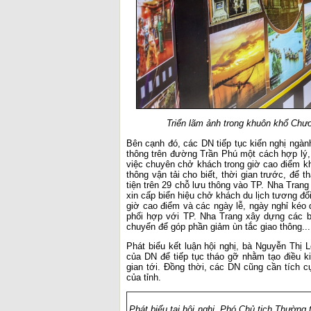
Triển lãm ảnh trong khuôn khổ Chươn
Bên cạnh đó, các DN tiếp tục kiến nghị ngàn
thông trên đường Trần Phú một cách hợp lý, 
việc chuyên chở khách trong giờ cao điểm k
thông vận tải cho biết, thời gian trước, đ
tiện trên 29 chỗ lưu thông vào TP. Nha Trang
xin cấp biển hiệu chở khách du lịch tương đố
giờ cao điểm và các ngày lễ, ngày nghỉ kéo d
phối hợp với TP. Nha Trang xây dựng các b
chuyển để góp phần giảm ùn tắc giao thông..
Phát biểu kết luận hội nghị, bà Nguyễn Thị 
của DN để tiếp tục tháo gỡ nhằm tạo điều ki
gian tới. Đồng thời, các DN cũng cần tích c
của tỉnh.
Phát biểu tại hội nghị, Phó Chủ tịch Thường