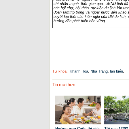
chí nhấn mạnh, thời gian qua, UBND tỉnh đã 
các hội chợ, hội thảo, sự kiện du lịch lớn t
đoàn famtrip trong và ngoài nước đến khảo s
quyết kịp thời các kiến nghị của DN du lịch;
hướng đến phát triển bền vững.
Từ khóa:
Khánh Hòa
,
Nha Trang
,
lặn biển
,
Tin mới hơn
Hưởng ứng Cuộc thi viết
Tối nay 12/0