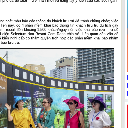
 phố đã đề xuất 4 điểm lặn mới và đang lấy ý kiến của các sở, ngành
ống nhất mẫu báo cáo thông tin khách lưu trú để tránh chồng chéo; việc
iện nay, có 4 phần mềm khai báo thông tin khách lưu trú du lịch gây
m, resort đón khoảng 1.500 khách/ngày nên việc khai báo rườm rà sẽ
i diện Selectum Noa Resort Cam Ranh chia sẻ. Liên quan đến vấn đề
 đã kiến nghị cấp có thẩm quyền tích hợp các phần mềm khai báo nhằm
 báo lưu trú.