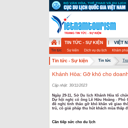
|
|
TIN TỨC - SỰ KIỆN
VIỆT 
Tin tức
Sự kiện
Dịch vụ du lịch
Khám phá
Tin tức - Sự kiện
Tin tức
Tr
Khánh Hòa: Gỡ khó cho doanh 
Cập nhật: 30/11/2023
Ngày 29-11, Sở Du lịch Khánh Hòa tổ chức
Dự hội nghị có ông Lê Hữu Hoàng - Phó C
đề nghị tỉnh tháo gỡ khó khăn về giao th
trú, có giải pháp thu hút khách mùa thấp đ
Cần tiếp sức cho du lịch