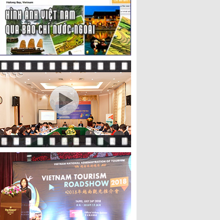
, xúc tiến quảng bá các điểm tham quan, du lịch tại
t du khách đến tham quan, trải nghiệm; đón tiếp các
h, địa phương lắng nghe, tiếp nhận và xem xét giải
hăn, phục hồi và phát triển sản xuất, kinh doanh để