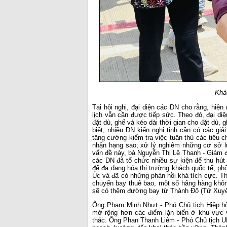
Khá
Tại hội nghị, đại diện các DN cho rằng, hiện
lịch vẫn cần được tiếp sức. Theo đó, đại diệ
đặt dù, ghế và kéo dài thời gian cho đặt dù,
biệt, nhiều DN kiến nghị tỉnh cần có các giả
tăng cường kiểm tra việc tuân thủ các tiêu c
nhận hạng sao; xử lý nghiêm những cơ sở l
vấn đề này, bà Nguyễn Thị Lệ Thanh - Giám đ
các DN đã tổ chức nhiều sự kiện để thu hút
để đa dạng hóa thị trường khách quốc tế; p
Úc và đã có những phản hồi khá tích cực. Th
chuyến bay thuê bao, một số hãng hàng khô
sẽ có thêm đường bay từ Thành Đô (Tứ Xuyê
Ông Phạm Minh Nhựt - Phó Chủ tịch Hiệp hộ
mở rộng hơn các điểm lặn biển ở khu vực v
thác. Ông Phan Thanh Liêm - Phó Chủ tịch UB