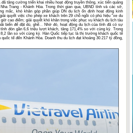
đã tăng cường triển khai nhiều hoạt động truyền thông, xúc tiến quảng
n Nha Trang - Khánh Hòa. Trong thời gian qua, UBND tỉnh và các sở,
g mắc, khó khăn góp phần giúp DN du lịch ổn định hoạt động kinh
giải quyết việc cho phép xe khách trên 29 chỗ ngồi có phù hiệu "xe du
 giờ cao điểm; giải quyết khó khăn trong việc phục vụ khách du lịch tàu
ãi biển để đặt dù, ghế... Nhờ đó, hoạt động du lịch của tỉnh đã có sự
ỉnh đón gần 6,6 triệu lượt khách, tăng 171,4% so với cùng kỳ. Trong
p 8,2 lần so với cùng kỳ. Hàn Quốc tiếp tục là thị trường khách quốc tế
quốc tế đến Khánh Hòa. Doanh thu du lịch đạt khoảng 30.217 tỷ đồng,