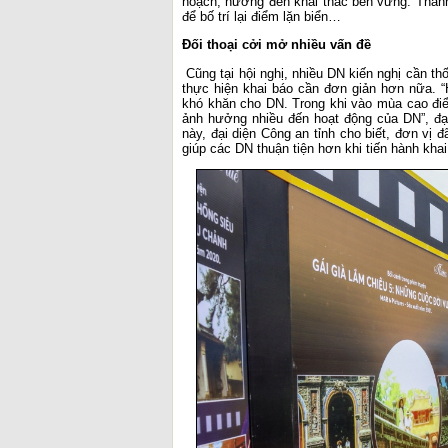
hoạch, hướng đến khai thác bền vững. Thành
để bố trí lại điểm lặn biển…
Đối thoại cởi mở nhiều vấn đề
Cũng tại hội nghị, nhiều DN kiến nghị cần th
thực hiện khai báo cần đơn giản hơn nữa. “H
khó khăn cho DN. Trong khi vào mùa cao điể
ảnh hưởng nhiều đến hoạt động của DN”, đạ
này, đại diện Công an tỉnh cho biết, đơn vị
giúp các DN thuận tiện hơn khi tiến hành khai