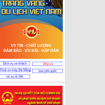
Dịch vụ xe khách
2trip.vn
Thuê xe máy Đà Nẵng
tour phú quốc
vé xe rẻ 24h