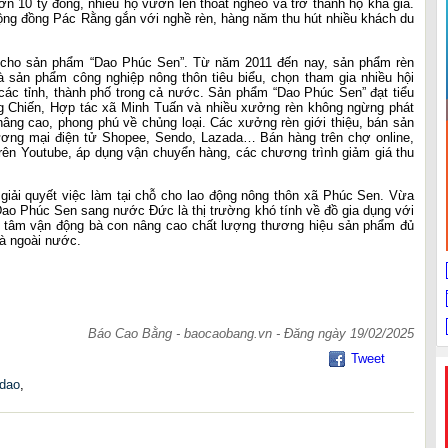
ơn 10 tỷ đồng, nhiều hộ vươn lên thoát nghèo và trở thành hộ khá giả.
ng đồng Pác Rằng gắn với nghề rèn, hàng năm thu hút nhiều khách du
ho sản phẩm “Dao Phúc Sen”. Từ năm 2011 đến nay, sản phẩm rèn
sản phẩm công nghiệp nông thôn tiêu biểu, chọn tham gia nhiều hội
 các tỉnh, thành phố trong cả nước. Sản phẩm “Dao Phúc Sen” đạt tiểu
 Chiến, Hợp tác xã Minh Tuấn và nhiều xưởng rèn không ngừng phát
nâng cao, phong phú về chủng loại. Các xưởng rèn giới thiệu, bán sản
ương mại điện tử Shopee, Sendo, Lazada… Bán hàng trên chợ online,
 trên Youtube, áp dụng vận chuyển hàng, các chương trình giảm giá thu
giải quyết việc làm tại chỗ cho lao động nông thôn xã Phúc Sen. Vừa
ao Phúc Sen sang nước Đức là thị trường khó tính về đồ gia dụng với
an tâm vận động bà con nâng cao chất lượng thương hiệu sản phẩm đủ
và ngoài nước.
Báo Cao Bằng - baocaobang.vn - Đăng ngày 19/02/2025
Tweet
 dao
,