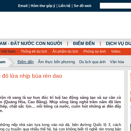
|
|
|
Email
Hòm thư góp ý
Liên hệ
Sơ đồ web
|
|
NAM - ĐẤT NƯỚC CON NGƯỜI
ĐIỂM ĐẾN
DỊCH VỤ DU
 Việt Nam
Thống kê du lịch
Ấn phẩm du lịch
Phóng sự ảnh
Video
Nam
Điểm đến
Ẩm thực bốn phương
Du lịch qua ảnh
Văn hóa
đỏ lửa nhịp búa rèn dao
rộn rã vang là sự hun đúc trí tuệ lao động sáng tạo và sự cần cù
n (Quảng Hòa, Cao Bằng). Nhịp sống làng nghề trăm năm đã làm
hép, chặt sắc lịm… nổi tiếng cả nước, cuốn hút những ai đến đây
n.
những nếp nhà sàn tựa lưng vào núi đá, bên đường Quốc lộ 3, cách
g cụ truyền qua nhiều thế hệ, bà con không biết rõ nghề rèn trong bản