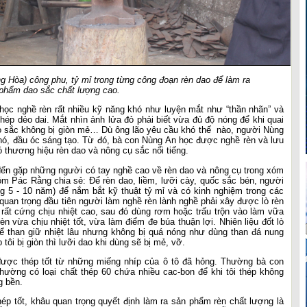
Hòa) công phu, tỷ mỉ trong từng công đoạn rèn dao để làm ra
phẩm dao sắc chất lượng cao.
học nghề rèn rất nhiều kỹ năng khó như luyện mắt như “thần nhãn” và
 thép dẻo dai. Mắt nhìn ảnh lửa đỏ phải biết vừa đủ độ nóng để khi quai
 sắc không bị giòn mẻ… Dù ông lão yêu cầu khó thế nào, người Nùng
hó, đầu óc sáng tạo. Từ đó, bà con Nùng An học được nghề rèn và lưu
 thương hiệu rèn dao và nông cụ sắc nổi tiếng.
đến gặp những người có tay nghề cao về rèn dao và nông cụ trong xóm
 Pác Rằng chia sẻ: Để rèn dao, liềm, lưỡi cày, quốc sắc bén, người
g 5 - 10 năm) để nắm bắt kỹ thuật tỷ mỉ và có kinh nghiệm trong các
quan trọng đầu tiên người làm nghề rèn lành nghề phải xây được lò rèn
 rất cứng chịu nhiệt cao, sau đó dùng rơm hoặc trấu trộn vào làm vữa
èn vừa chịu nhiệt tốt, vừa làm điểm đe búa thuận lợi. Nhiên liệu đốt lò
để than giữ nhiệt lâu nhưng không bị quá nóng như dùng than đá nung
tôi bị giòn thì lưỡi dao khi dùng sẽ bị mẻ, vỡ.
 được thép tốt từ những miếng nhíp của ô tô đã hỏng. Thường bà con
hường có loại chất thép 60 chứa nhiều cac-bon để khi tôi thép không
g bền.
thép tốt, khâu quan trọng quyết định làm ra sản phẩm rèn chất lượng là