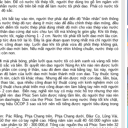
sắc bén. Để có nước tôi thép tốt, người thợ dùng tro gỗ lim ngâm với
hần nước nổi trên bề mặt để làm nước tôi phôi dao. Phải có nước tôi
c độ sắc.
 khi bắt tay vào rèn, người thợ phải đạt đến độ “thần nhãn” tinh thông
úa nước thép đỏ rực đang ở mức nào để điều chỉnh thép dàn mỏng, đều
hời điểm tôi nước thép phải đúng nhiệt độ mới cho vào thép vào nước
 thân dao cứng đạt sức chịu lực tốt mà không bị giòn gãy. Khi tôi thép,
ước tôi, ngập chừng 1 - 2 cm. Nước tôi phải tốt lưỡi dao mới lâu cùn.
p tức đưa trở lại lò. Đây là giai đoạn quan trọng nhất mà chỉ người thợ
c công đoạn này. Lưỡi dao khi tôi phải vừa độ phôi thép không già,
 lưỡi dao mới bén. Nếu mắt người thợ nhìn không chuẩn, nước thép có
g còn non.
 mài phải bóng, phần lưỡi qua nước tôi có ánh xanh và vàng nổi trên
ộ sắc và bền. Bí quyết rèn dao người Nùng An khi nào rèn được lưỡi
h phần còn cong ở thân, sau đó đem dao mài bằng tay, lúc này, người
ận độ bám của lưỡi dao mới hoàn thành một con dao. Tùy thuộc từng
ch rèn, cách tôi khác nhau. Nhưng để rèn được một con dao, liền, búa,
g thao tác, qua nhiều công đoạn kỹ thuật cùng với kinh nghiệm mới có
 thuật chưa phát triển mọi công đoạn rèn làm bằng tay nên một người
- 2 con dao. Đến nay, nghề rèn tuy có máy móc hỗ trợ nhưng thợ rèn
nghề rèn dao Phúc Sen luôn được nâng tầm lên, dù người thợ nào rèn
con dao/ngày. Dao của thợ Phúc Sen làm xong nước thép tốt khi chặt,
ơng hiệu OCOP 3 sao và trở nên nổi tiếng được người tiêu dùng trong
n: Pác Rằng, Phja Chang trên, Phja Chang dưới, Đâư Cọ, Lũng Vài,
50 thợ rèn có tay nghề cao. Hằng năm sản xuất 40 -50.000 nghìn sản
 sản phẩm từ 30 - 300.000,đ. Tổng các nguồn thu xã Phúc Sen trên 32