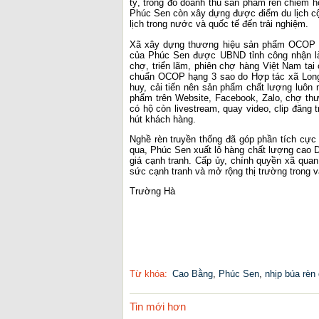
tỷ, trong đó doanh thu sản phẩm rèn chiếm h
Phúc Sen còn xây dựng được điểm du lịch cộ
lịch trong nước và quốc tế đến trải nghiệm.
Xã xây dựng thương hiệu sản phẩm OCOP c
của Phúc Sen được UBND tỉnh công nhận là 
chợ, triển lãm, phiên chợ hàng Việt Nam tại
chuẩn OCOP hạng 3 sao do Hợp tác xã Long
huy, cải tiến nên sản phẩm chất lượng luôn 
phẩm trên Website, Facebook, Zalo, chợ th
có hộ còn livestream, quay video, clip đăng
hút khách hàng.
Nghề rèn truyền thống đã góp phần tích cực 
qua, Phúc Sen xuất lô hàng chất lượng cao D
giá cạnh tranh. Cấp ủy, chính quyền xã qu
sức cạnh tranh và mở rộng thị trường trong 
Trường Hà
Từ khóa:
Cao Bằng
,
Phúc Sen
,
nhịp búa rèn
Tin mới hơn