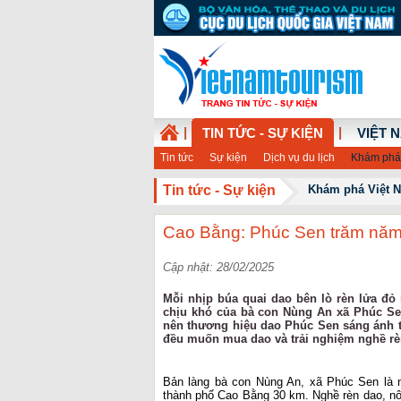
|
|
TIN TỨC - SỰ KIỆN
VIỆT 
Tin tức
Sự kiện
Dịch vụ du lịch
Khám phá
Tin tức - Sự kiện
Khám phá Việt 
Cao Bằng: Phúc Sen trăm năm 
Cập nhật: 28/02/2025
Mỗi nhịp búa quai dao bên lò rèn lửa đỏ 
chịu khó của bà con Nùng An xã Phúc Se
nên thương hiệu dao Phúc Sen sáng ánh t
đều muốn mua dao và trải nghiệm nghề rè
Bản làng bà con Nùng An, xã Phúc Sen là 
thành phố Cao Bằng 30 km. Nghề rèn dao, nôn