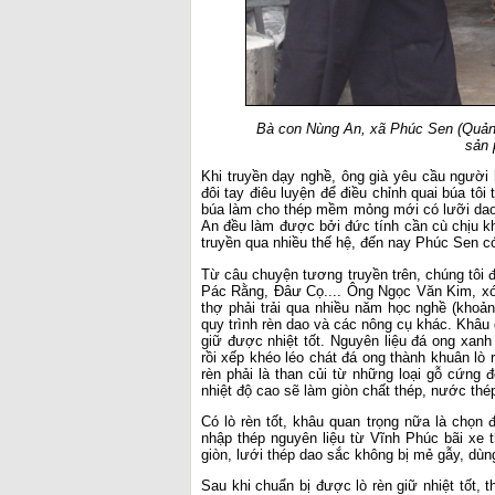
Bà con Nùng An, xã Phúc Sen (Quảng 
sản 
Khi truyền dạy nghề, ông già yêu cầu người 
đôi tay điêu luyện để điều chỉnh quai búa tôi
búa làm cho thép mềm mỏng mới có lưỡi dao
An đều làm được bởi đức tính cần cù chịu k
truyền qua nhiều thế hệ, đến nay Phúc Sen có
Từ câu chuyện tương truyền trên, chúng tôi 
Pác Rằng, Đâư Cọ.... Ông Ngọc Văn Kim, xóm
thợ phải trải qua nhiều năm học nghề (khoản
quy trình rèn dao và các nông cụ khác. Khâu 
giữ được nhiệt tốt. Nguyên liệu đá ong xanh
rồi xếp khéo léo chát đá ong thành khuân lò r
rèn phải là than củi từ những loại gỗ cứng 
nhiệt độ cao sẽ làm giòn chất thép, nước thép 
Có lò rèn tốt, khâu quan trọng nữa là chọn
nhập thép nguyên liệu từ Vĩnh Phúc bãi xe t
giòn, lưới thép dao sắc không bị mẻ gẫy, dùn
Sau khi chuẩn bị được lò rèn giữ nhiệt tốt, 