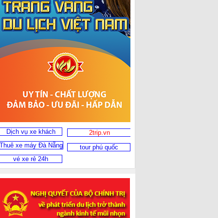
Dịch vụ xe khách
2trip.vn
Thuê xe máy Đà Nẵng
tour phú quốc
vé xe rẻ 24h