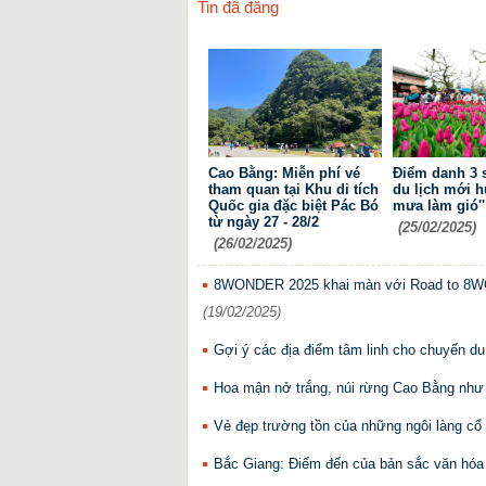
Tin đã đăng
Cao Bằng: Miễn phí vé
Điểm danh 3 
tham quan tại Khu di tích
du lịch mới h
Quốc gia đặc biệt Pác Bó
mưa làm gió''
từ ngày 27 - 28/2
(25/02/2025)
(26/02/2025)
8WONDER 2025 khai màn với Road to 8WO
(19/02/2025)
Gợi ý các địa điểm tâm linh cho chuyến d
Hoa mận nở trắng, núi rừng Cao Bằng như 
Vẻ đẹp trường tồn của những ngôi làng c
Bắc Giang: Điểm đến của bản sắc văn hóa 