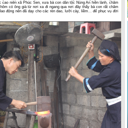
c cao niên xã Phúc Sen, xưa bà con dân tộc Nùng An hiền lành, chăm
hôm có ông già từ nơi xa đi ngang qua nơi đây thấy bà con rất chăm
 lao động nên đã dạy cho các rèn dao, lưỡi cày, liềm… để phục vụ đời