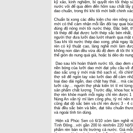
kỹ xảo, kinh nghiệm, bí quyết rèn tôi thép 
nước vôi để qua đêm đến hôm sau chắt lấy p
dao chuẩn, trong thì khi tôi mới biết chinh xá
Chuẩn bị xong các điều kiện cho rèn nông cụ,
mới có thể cảm nhận mỗi lẫn đôi tay quai b
đúng độ nóng mới tôi nước thép. Đặc biệt, t
tôi thép để đạt được lưỡi thép sắc bén nhất,
người thợ đưa lưỡi dao lướt nhanh qua mặt n
Sau khi tôi nước thép dao xong, phải ngay lậ
rèn có kỹ thuật cao, làng nghề mới làm đượ
không non dàn dều vừa đủ độ đem đi tôi thì
thể giòn do nung quá già, hoặc bị dẻo do nun
Dao sau khi hoàn thành nước tôi, dao đem đi
nền bóng của lưỡi dao mới đạt yêu cầu về đ
dao sắc ưng ý mới mài thô sạch xỉ, rồi chỉn
thợ sẽ để ngón tay vào lưỡi dao để cảm nh
loại dao dài ngắn, dao chặt hay thái… mà cá
lưỡi cày… người thợ phải kiên trì tỉ mỉ từn
sản phẩm chất lượng. Trước đây, khoa học kỹ
thợ rèn khỏe mạnh mỗi ngày chỉ rèn được 1 
Nùng An vãn tỷ mỉ làm công phu, tỷ mỉ nên 
cũng đạt dộ sắc bén và chỉ rèn được 3 - 4 
thái đều sắc bén và bền, đạt tiêu chuẩn thư
và ngoài tỉnh tin dùng.
Hiện xã Phúc Sen có 6/10 xóm làm nghề rè
Tình Đông…với gần 200 lò rèn/trên 220 hộ/5
phẩm rèn bán ra thị trường cả nước. Giá mỗi