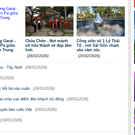
 Garai -
Chùa Chén - Nơi mảnh
Công viên số 1 Lý Thái
Pa giữa
vỡ hóa thành vẻ đẹp tâm
Tổ - nơi Sài Gòn chạm
n Trung
linh
vào cảm xúc
(26/02/2026)
(24/02/2026)
ụ - Tây Ninh
(04/02/2026)
01/2026)
 hối hả vào xuân
(26/01/2026)
ào mùa cao điểm đón khách trú đông
(26/01/2026)
uyên bản cafe Việt
(20/01/2026)
(19/01/2026)