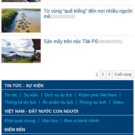
Từ vùng “quê kiểng” đến nơi nhiều người
mê
(03/10/2025)
Săn mây trên nóc Tăk Pổ
(09/09/2025)
1
2
3
Cuối cùng
TIN TỨC - SỰ KIỆN
Tin tức
Sự kiện
Dịch vụ du lịch
Khám phá Việt Nam
Thống kê du lịch
Ấn phẩm du lịch
Phóng sự ảnh
Video
VIỆT NAM - ĐẤT NƯỚC CON NGƯỜI
Khái quát chung
Văn hóa
Đơn vị hành chính
ĐIỂM ĐẾN