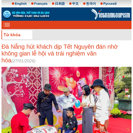
English
Français
日本語
中文
한국어
Русский
Từ khóa
Đà Nẵng hút khách dịp Tết Nguyên đán nhờ
không gian lễ hội và trải nghiệm văn
hóa
(27/01/2026)