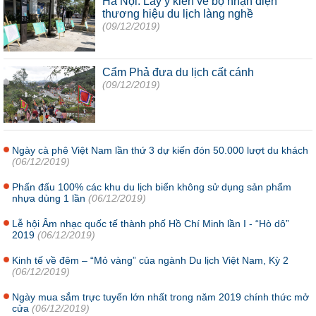
Hà Nội: Lấy ý kiến về bộ nhận diện
thương hiệu du lịch làng nghề
(09/12/2019)
Cẩm Phả đưa du lịch cất cánh
(09/12/2019)
Ngày cà phê Việt Nam lần thứ 3 dự kiến đón 50.000 lượt du khách
(06/12/2019)
Phấn đấu 100% các khu du lịch biển không sử dụng sản phẩm
nhựa dùng 1 lần
(06/12/2019)
Lễ hội Âm nhạc quốc tế thành phố Hồ Chí Minh lần I - “Hò dô”
2019
(06/12/2019)
Kinh tế về đêm – “Mỏ vàng” của ngành Du lịch Việt Nam, Kỳ 2
(06/12/2019)
Ngày mua sắm trực tuyến lớn nhất trong năm 2019 chính thức mở
cửa
(06/12/2019)