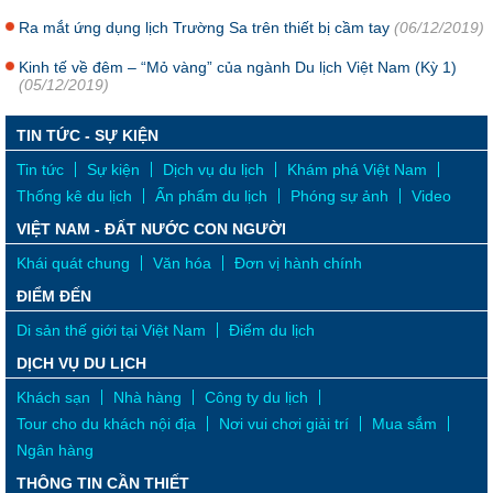
Ra mắt ứng dụng lịch Trường Sa trên thiết bị cầm tay
(06/12/2019)
Kinh tế về đêm – “Mỏ vàng” của ngành Du lịch Việt Nam (Kỳ 1)
(05/12/2019)
TIN TỨC - SỰ KIỆN
Tin tức
Sự kiện
Dịch vụ du lịch
Khám phá Việt Nam
Thống kê du lịch
Ấn phẩm du lịch
Phóng sự ảnh
Video
VIỆT NAM - ĐẤT NƯỚC CON NGƯỜI
Khái quát chung
Văn hóa
Đơn vị hành chính
ĐIỂM ĐẾN
Di sản thế giới tại Việt Nam
Điểm du lịch
DỊCH VỤ DU LỊCH
Khách sạn
Nhà hàng
Công ty du lịch
Tour cho du khách nội địa
Nơi vui chơi giải trí
Mua sắm
Ngân hàng
THÔNG TIN CẦN THIẾT